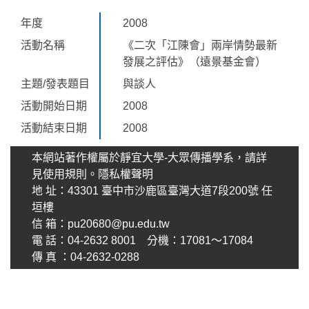
年度
2008
活動名稱
《二次「江陳會」兩岸情勢最新
發展之評估》（遠景基金會）
主題/發表題目
與談人
活動開始日期
2008
活動結束日期
2008
本網站著作權屬於靜宜大學-大眾傳播學系，請詳
見使用規則。
隱私權聲明
地 址：43301 臺中市沙鹿區臺灣大道7段200號 任
垣樓
信 箱：
pu20680@pu.edu.tw
電 話：04-2632 8001 分機：17081～17084
傳 真 ：04-2632-0288