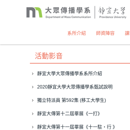
跳
到
主
要
內
系所介紹
師資陣容
課
容
區
活動影音
靜宜大學大眾傳播學系系所介紹
2020靜宜大學大眾傳播學系甄試說明
獨立特派員 第592集 (移工大學生)
靜宜大傳第十二屆畢展《一打》
靜宜大傳第十一屆畢展《十一駐‧行 》