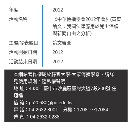
年度
2012
活動名稱
《中華傳播學會2012年會》(審查
論文：我國法律應用於兒少保護
與新聞自由之分析)
主題/發表題目
論文審查
活動開始日期
2012
活動結束日期
2012
本網站著作權屬於靜宜大學-大眾傳播學系，請詳
見使用規則。
隱私權聲明
地 址：43301 臺中市沙鹿區臺灣大道7段200號 任
垣樓
信 箱：
pu20680@pu.edu.tw
電 話：04-2632 8001 分機：17081～17084
傳 真 ：04-2632-0288