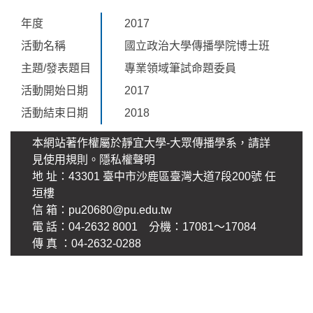
年度
2017
活動名稱
國立政治大學傳播學院博士班
主題/發表題目
專業領域筆試命題委員
活動開始日期
2017
活動結束日期
2018
本網站著作權屬於靜宜大學-大眾傳播學系，請詳
見使用規則。
隱私權聲明
地 址：43301 臺中市沙鹿區臺灣大道7段200號 任
垣樓
信 箱：
pu20680@pu.edu.tw
電 話：04-2632 8001 分機：17081～17084
傳 真 ：04-2632-0288