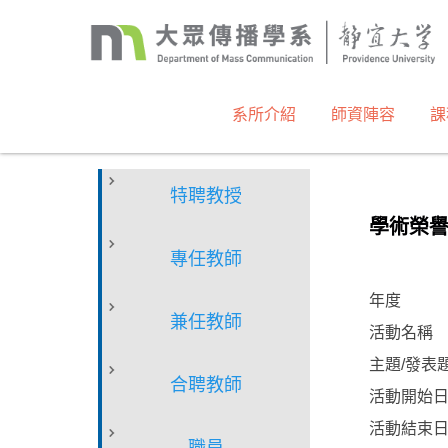
跳
到
主
要
內
系所介紹
師資陣容
課
容
區
特聘教授
學術榮
專任教師
年度
兼任教師
活動名稱
主題/發表
合聘教師
活動開始
活動結束
職員