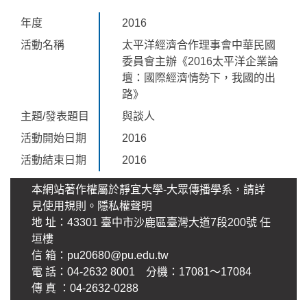
年度
2016
活動名稱
太平洋經濟合作理事會中華民國
委員會主辦《2016太平洋企業論
壇：國際經濟情勢下，我國的出
路》
主題/發表題目
與談人
活動開始日期
2016
活動結束日期
2016
本網站著作權屬於靜宜大學-大眾傳播學系，請詳
見使用規則。
隱私權聲明
地 址：43301 臺中市沙鹿區臺灣大道7段200號 任
垣樓
信 箱：
pu20680@pu.edu.tw
電 話：04-2632 8001 分機：17081～17084
傳 真 ：04-2632-0288