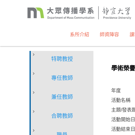
跳
到
主
要
內
系所介紹
師資陣容
課
容
區
特聘教授
學術榮
專任教師
年度
兼任教師
活動名稱
主題/發表
合聘教師
活動開始
活動結束
職員