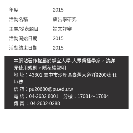
年度
2015
活動名稱
廣告學研究
主題/發表題目
論文評審
活動開始日期
2015
活動結束日期
2015
本網站著作權屬於靜宜大學-大眾傳播學系，請詳
見使用規則。
隱私權聲明
地 址：43301 臺中市沙鹿區臺灣大道7段200號 任
垣樓
信 箱：
pu20680@pu.edu.tw
電 話：04-2632 8001 分機：17081～17084
傳 真 ：04-2632-0288