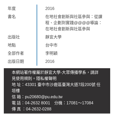
年度
2016
書名
在地社會創新與社區參與：從課
程、企劃到實踐@@@@導論：
在地社會創新與社區參與
出版社
靜宜大學
地點
台中市
全部作者
李明穎
出版日期
2016
本網站著作權屬於靜宜大學-大眾傳播學系，請詳
見使用規則。
隱私權聲明
地 址：43301 臺中市沙鹿區臺灣大道7段200號 任
垣樓
信 箱：
pu20680@pu.edu.tw
電 話：04-2632 8001 分機：17081～17084
傳 真 ：04-2632-0288