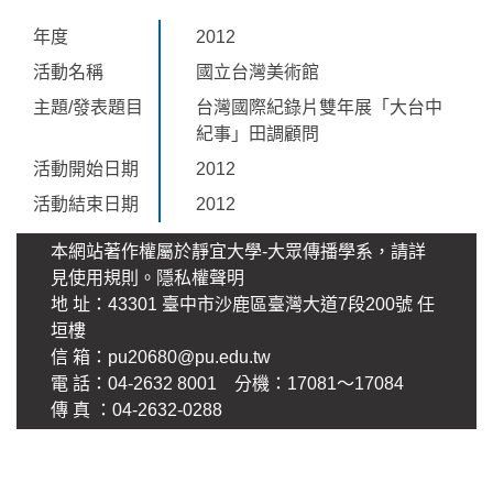
年度
2012
活動名稱
國立台灣美術館
主題/發表題目
台灣國際紀錄片雙年展「大台中
紀事」田調顧問
活動開始日期
2012
活動結束日期
2012
本網站著作權屬於靜宜大學-大眾傳播學系，請詳
見使用規則。
隱私權聲明
地 址：43301 臺中市沙鹿區臺灣大道7段200號 任
垣樓
信 箱：
pu20680@pu.edu.tw
電 話：04-2632 8001 分機：17081～17084
傳 真 ：04-2632-0288