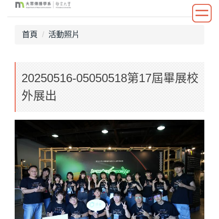
跳
到
主
首頁
活動照片
要
內
容
20250516-05050518第17屆畢展校
區
外展出