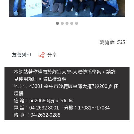
瀏覽數:
535
友善列印
分享
本網站著作權屬於靜宜大學-大眾傳播學系，請詳
見使用規則。
隱私權聲明
地 址：43301 臺中市沙鹿區臺灣大道7段200號 任
垣樓
信 箱：
pu20680@pu.edu.tw
電 話：04-2632 8001 分機：17081～17084
傳 真 ：04-2632-0288