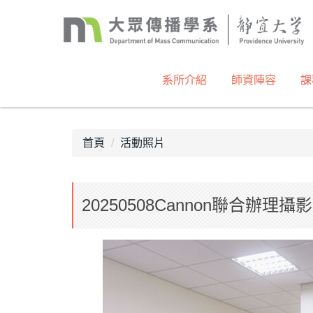
跳
到
主
要
內
系所介紹
師資陣容
課
容
區
首頁
活動照片
20250508Cannon聯合辦理攝