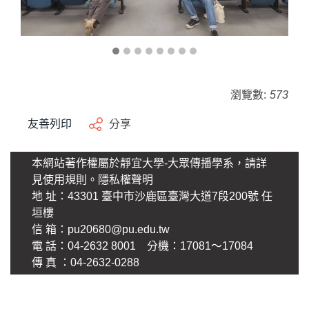
瀏覽數:
573
友善列印
分享
本網站著作權屬於靜宜大學-大眾傳播學系，請詳
見使用規則。
隱私權聲明
地 址：43301 臺中市沙鹿區臺灣大道7段200號 任
垣樓
信 箱：
pu20680@pu.edu.tw
電 話：04-2632 8001 分機：17081～17084
傳 真 ：04-2632-0288