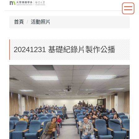
跳
到
主
首頁
活動照片
要
內
容
20241231 基礎紀錄片製作公播
區