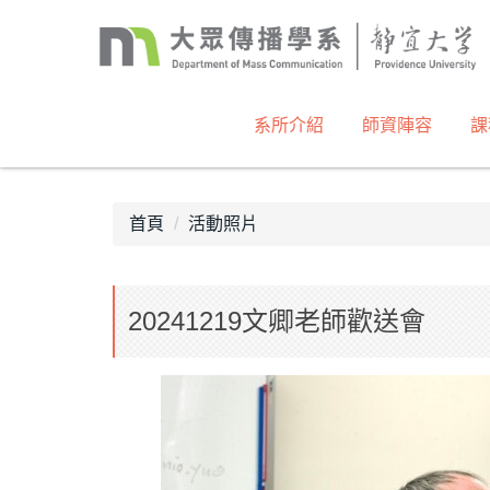
跳
到
主
要
內
系所介紹
師資陣容
課
容
區
首頁
活動照片
20241219文卿老師歡送會