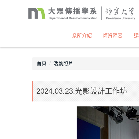
跳
到
主
要
內
系所介紹
師資陣容
課
容
區
首頁
活動照片
2024.03.23.光影設計工作坊