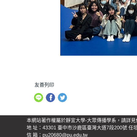
友善列印
本網站著作權屬於靜宜大學-大眾傳播學系，請詳見
地 址：43301 臺中市沙鹿區臺灣大道7段200號 任
信 箱：
pu20680@pu.edu.tw