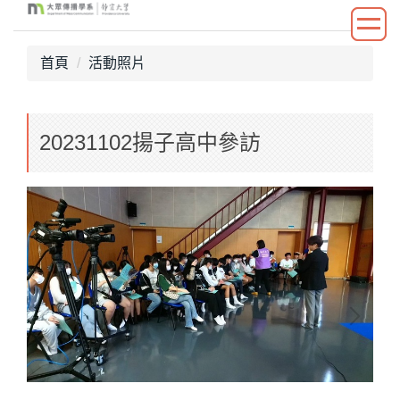
跳
到
主
首頁
活動照片
要
內
容
20231102揚子高中參訪
區