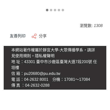
瀏覽數:
1308
友善列印
分享
本網站著作權屬於靜宜大學-大眾傳播學系，請詳
見使用規則。
隱私權聲明
地 址：43301 臺中市沙鹿區臺灣大道7段200號 任
垣樓
信 箱：
pu20680@pu.edu.tw
電 話：04-2632 8001 分機：17081～17084
傳 真 ：04-2632-0288