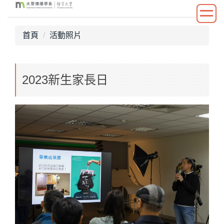
跳
到
主
首頁
活動照片
要
內
容
2023新生家長日
區