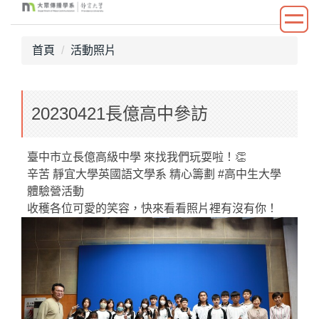
跳
到
主
首頁
活動照片
要
內
容
20230421長億高中參訪
區
臺中市立長億高級中學 來找我們玩耍啦！👏
辛苦 靜宜大學英國語文學系 精心籌劃 #高中生大學
體驗營活動
收穫各位可愛的笑容，快來看看照片裡有沒有你！