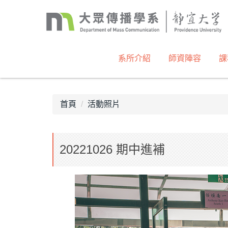
跳
到
主
要
內
系所介紹
師資陣容
課
容
區
首頁
活動照片
20221026 期中進補