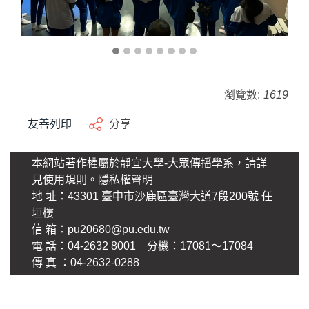
瀏覽數:
1619
友善列印
分享
本網站著作權屬於靜宜大學-大眾傳播學系，請詳
見使用規則。
隱私權聲明
地 址：43301 臺中市沙鹿區臺灣大道7段200號 任
垣樓
信 箱：
pu20680@pu.edu.tw
電 話：04-2632 8001 分機：17081～17084
傳 真 ：04-2632-0288