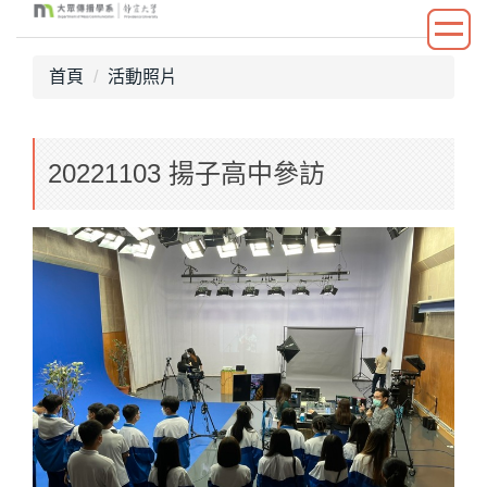
跳
到
主
首頁
活動照片
要
內
容
20221103 揚子高中參訪
區